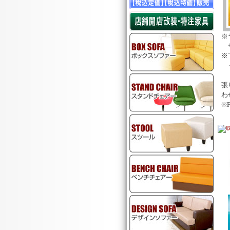
※
サ
※
イ
張
わ
※