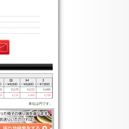
33
13,578
14,222
14,889
20
6,110
6,400
6,700
単位は円です。