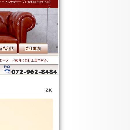
テーブル天板テーブル脚卸販売特注別注
も
ダーメ―ド家具に自社工場で対応。