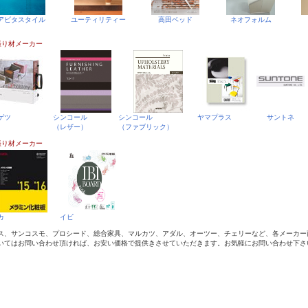
アビタスタイル
ユーティリティー
高田ベッド
ネオフォルム
ゲツ
シンコール
シンコール
ヤマプラス
サントネ
（レザー）
（ファブリック）
カ
イビ
ス、サンコスモ、プロシード、総合家具、マルカツ、アダル、オーツー、チェリーなど、各メーカー
いてはお問い合わせ頂ければ、お安い価格で提供きさせていただきます。お気軽にお問い合わせ下さ