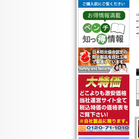
Z
●
●