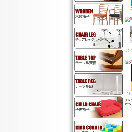
サン
アイ
クレ
につ