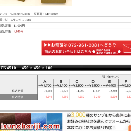
K4510 450mm×450mm 座面高：SH100mm
張り材 Cランク L-1089
税込定価 11,000円
●税込特価
4,950円
ZK4510 450 × 450 × 100
張り地ランク
税込定価
10,089
10,422
11,000
11,644
12,289
12,9
税込特価
4,540
4,690
4,950
5,240
5,530
5,8