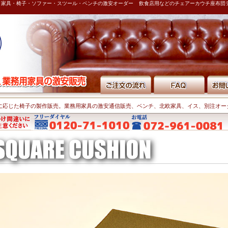
用｜家具・椅子・ソファー・スツール・ベンチの激安オーダー
飲食店用などのチェアーカウチ座布団
に応じた椅子の製作販売。業務用家具の激安通信販売、ベンチ、北欧家具、イス、別注オー