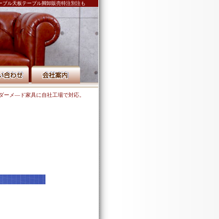
ーブル天板テーブル脚卸販売特注別注も
ダーメ―ド家具に自社工場で対応。