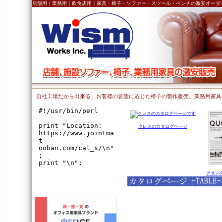
店舗用｜業務用｜飲食店用｜家具・椅子・ソファー・スツール・ベンチの激安オーダ
自社工場だから出来る、お客様の要望に応じた椅子の製作販売。業務用家具