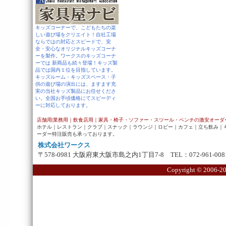
キッズコーナーで、こどもたちの楽
しい遊び場をクリエイト！自社工場
ならではの対応とスピードで、安
全・安心なオリジナルキッズコーナ
ーを製作。ワークスのキッズコーナ
ーでは 新商品も続々登場！キッズ製
品では国内１位を目指しています。
キッズルーム・キッズスペース・子
供の遊び場の演出には、ますます充
実の当社キッズ製品にお任せくださ
い。全国お手頃価格にてスピーディ
ーに対応しております。
店舗用|業務用｜飲食店用｜家具・椅子・ソファー・スツール・ベンチの激安オーダ
ホテル｜レストラン｜クラブ｜スナック｜ラウンジ｜ロビー｜カフェ｜立ち飲み｜キ
ーダー特注販売も承っております。
株式会社ワークス
〒578-0981 大阪府東大阪市島之内1丁目7-8 TEL：072-961-0081 
Copyright ©
2006-20