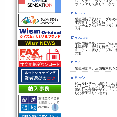
パーソナルラウンジスタイ
やソファも充実しています
セントレ
業務用椅子及びテーブルの
木製椅子、総張り椅子、パ
ョンチェア及びテーブル、
の他
サンコスモ
業務用椅子及びテーブルの
木製椅子、総張り椅子、パ
ョンチェア及びテーブル、
の他
アイカ
業務用家具、店舗用家具を
サンゲツ
ビニルレザー、織物ともに
バリエーションと確かな品
国内外の最新デザイントレ
した椅子張り生地です