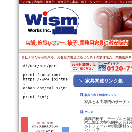
リンク集｜店舗用｜業務用｜飲食店用｜家具・椅子・ソファー・スツール・ベンチの
自社工場だから出来る、お客様の要望に応じた椅子の製作販売。業務用家具
家具関連リンク集
家具＆木工検索エンジン
家具と木工専門のサーチエ
クレス
業務用椅子、テーブルの製
木工加工の技術開発と合わ
ルドフォームや樹脂素材を
ンナップ