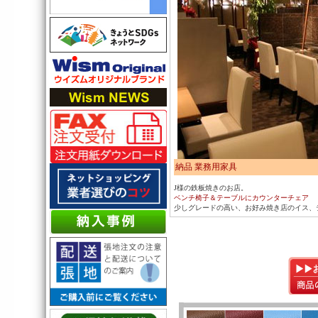
納品 業務用家具
J様の鉄板焼きのお店。
ベンチ椅子
＆
テーブルにカウンターチェア
少しグレードの高い、お好み焼き店のイス、