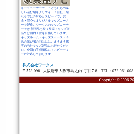
キッズコーナーで、こどもたちの楽
しい遊び場をクリエイト！自社工場
ならではの対応とスピードで、安
全・安心なオリジナルキッズコーナ
ーを製作。ワークスのキッズコーナ
ーでは 新商品も続々登場！キッズ製
品では国内１位を目指しています。
キッズルーム・キッズスペース・子
供の遊び場の演出には、ますます充
実の当社キッズ製品にお任せくださ
い。全国お手頃価格にてスピーディ
ーに対応しております。
株式会社ワークス
〒578-0981 大阪府東大阪市島之内1丁目7-8 TEL：072-961-0081 
Copyright ©
2006-20