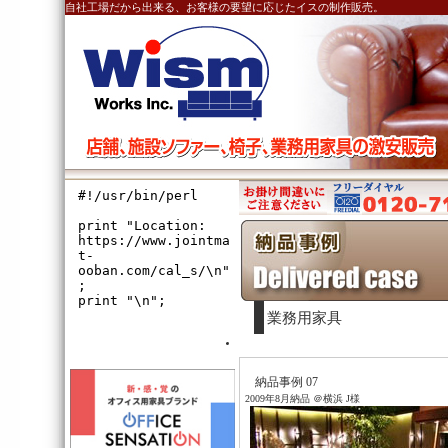
自社工場だから出来る、お客様の要望に応じたイスの制作販売。
業務用家具
納品事例 07
2009年8月納品 ＠横浜 J様